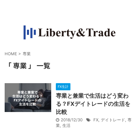
FXで収入源を作って自由になりたい人の情報サイト
HOME
>
専業
「 専業 」 一覧
FX生計
専業と兼業で生活はどう変わ
る？FXデイトレードの生活を
比較
2018/12/30
FX
,
デイトレード
,
専
業
,
生活