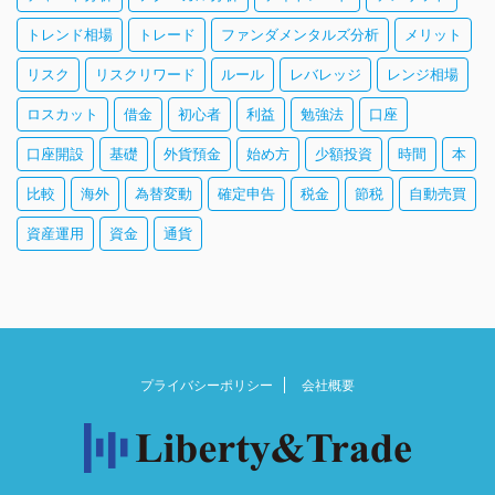
トレンド相場
トレード
ファンダメンタルズ分析
メリット
リスク
リスクリワード
ルール
レバレッジ
レンジ相場
ロスカット
借金
初心者
利益
勉強法
口座
口座開設
基礎
外貨預金
始め方
少額投資
時間
本
比較
海外
為替変動
確定申告
税金
節税
自動売買
資産運用
資金
通貨
プライバシーポリシー
会社概要