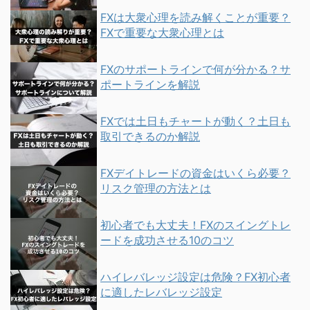
FXは大衆心理を読み解くことが重要？
FXで重要な大衆心理とは
FXのサポートラインで何が分かる？サ
ポートラインを解説
FXでは土日もチャートが動く？土日も
取引できるのか解説
FXデイトレードの資金はいくら必要？
リスク管理の方法とは
初心者でも大丈夫！FXのスイングトレ
ードを成功させる10のコツ
ハイレバレッジ設定は危険？FX初心者
に適したレバレッジ設定