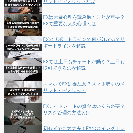
リットとデメリットとは
FXは大衆心理を読み解くことが重要？
FXで重要な大衆心理とは
FXのサポートラインで何が分かる？サ
ポートラインを解説
FXでは土日もチャートが動く？土日も
取引できるのか解説
スマホでFXは要注意？スマホ取引のメ
リット・デメリット
FXデイトレードの資金はいくら必要？
リスク管理の方法とは
初心者でも大丈夫！FXのスイングトレ