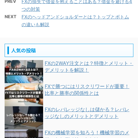
PREV
FXの損失で借金を抱えることはある？借金を避ける4
つの対策
NEXT
FXのヘッドアンドショルダーとは？トップとボトム
の違いも解説
人気の投稿
FXの2WAY注文とは？特徴とメリット・
デメリットを解説！
FXで勝つにはリスクリワードが重要！
比率と勝率の関係性とは
FXのレバレッジなしは儲かる？レバレ
ッジなしのメリットとデメリット
FXの機械学習を知ろう！機械学習のメ