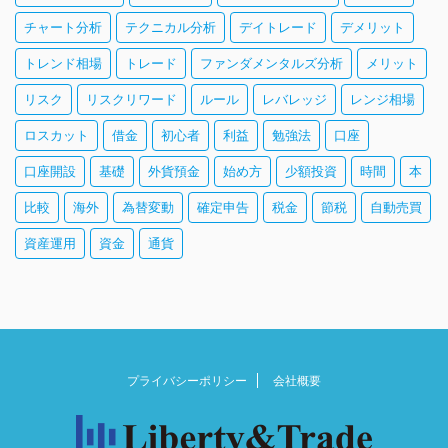
チャート分析
テクニカル分析
デイトレード
デメリット
トレンド相場
トレード
ファンダメンタルズ分析
メリット
リスク
リスクリワード
ルール
レバレッジ
レンジ相場
ロスカット
借金
初心者
利益
勉強法
口座
口座開設
基礎
外貨預金
始め方
少額投資
時間
本
比較
海外
為替変動
確定申告
税金
節税
自動売買
資産運用
資金
通貨
プライバシーポリシー
会社概要