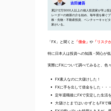
吉田健吾
累計12万5000人以上の個人投資家が学ぶ投資
レーダーの維新の介を始め、毎年億を稼ぐプ
株・先物・不動産投資、ベンチャーキャピタ
家がいる。
「FX」と聞くと
「借金」
や
「リスク
特に日本人は投資への知識・関心が低
実際にFXについて調べてみると、色
FX素人なのに大儲けした！
FXに手を出して借金をした・・
定年退職後にFXで安定した生活
大儲けとまではいかずともFXで
FXで稼いでいた時期もあるが、