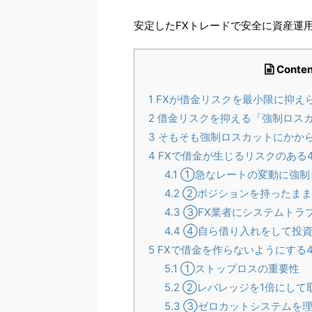
安定したFXトレードで安全に資産運
Conten
1
FXが借金リスクを最小限に抑え
2
借金リスクを抑える「強制ロス
3
そもそも強制ロスカットにかか
4
FXで借金が生じるリスクのある
4.1
①急なレートの変動に強制
4.2
②ポジションを持ったまま
4.3
③FX業者にシステムトラ
4.4
④自ら借り入れをして投資
5
FXで借金を作らないようにする
5.1
①ストップロスの重要性
5.2
②レバレッジを1倍にして
5.3
③ゼロカットシステムを理