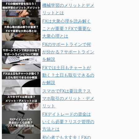
機械学習のメリットとデメ
リットとは
FXは大衆心理を読み解く
ことが重要？FXで重要な
大衆心理とは
FXのサポートラインで何
が分かる？サポートライン
を解説
FXでは土日もチャートが
動く？土日も取引できるの
か解説
スマホでFXは要注意？ス
マホ取引のメリット・デメ
リット
FXデイトレードの資金は
いくら必要？リスク管理の
方法とは
初心者でも大丈夫！FXの