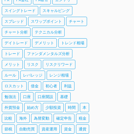
スイングトレード
スキャルピング
スプレッド
スワップポイント
チャート
チャート分析
テクニカル分析
デイトレード
デメリット
トレンド相場
トレード
ファンダメンタルズ分析
メリット
リスク
リスクリワード
ルール
レバレッジ
レンジ相場
ロスカット
借金
初心者
利益
勉強法
口座
口座開設
基礎
外貨預金
始め方
少額投資
時間
本
比較
海外
為替変動
確定申告
税金
節税
自動売買
資産運用
資金
通貨