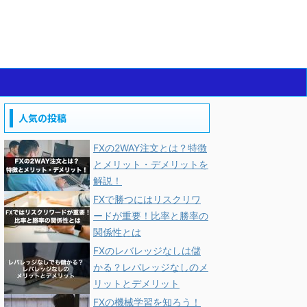
人気の投稿
FXの2WAY注文とは？特徴
とメリット・デメリットを
解説！
FXで勝つにはリスクリワ
ードが重要！比率と勝率の
関係性とは
FXのレバレッジなしは儲
かる？レバレッジなしのメ
リットとデメリット
FXの機械学習を知ろう！