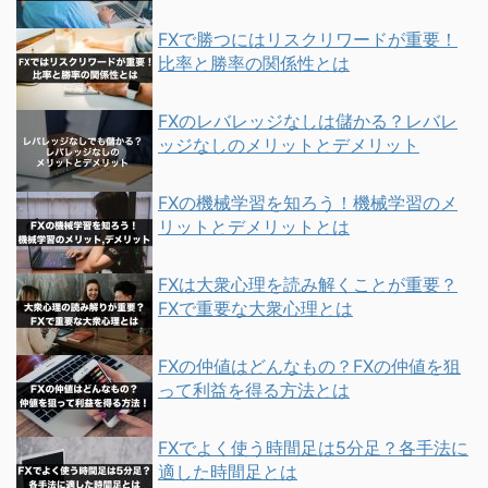
FXで勝つにはリスクリワードが重要！
比率と勝率の関係性とは
FXのレバレッジなしは儲かる？レバレ
ッジなしのメリットとデメリット
FXの機械学習を知ろう！機械学習のメ
リットとデメリットとは
FXは大衆心理を読み解くことが重要？
FXで重要な大衆心理とは
FXの仲値はどんなもの？FXの仲値を狙
って利益を得る方法とは
FXでよく使う時間足は5分足？各手法に
適した時間足とは