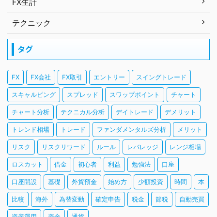
FX生計
テクニック
タグ
FX
FX会社
FX取引
エントリー
スイングトレード
スキャルピング
スプレッド
スワップポイント
チャート
チャート分析
テクニカル分析
デイトレード
デメリット
トレンド相場
トレード
ファンダメンタルズ分析
メリット
リスク
リスクリワード
ルール
レバレッジ
レンジ相場
ロスカット
借金
初心者
利益
勉強法
口座
口座開設
基礎
外貨預金
始め方
少額投資
時間
本
比較
海外
為替変動
確定申告
税金
節税
自動売買
資産運用
資金
通貨