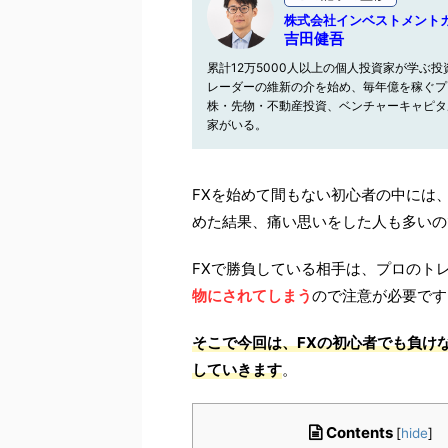
株式会社インベストメン
吉田健吾
累計12万5000人以上の個人投資家が学ぶ投資
レーダーの維新の介を始め、毎年億を稼ぐプ
株・先物・不動産投資、ベンチャーキャピタ
家がいる。
FXを始めて間もない初心者の中には
めた結果、痛い思いをした人も多いの
FXで勝負している相手は、プロのト
物にされてしまう
ので注意が必要です
そこで今回は、FXの初心者でも負け
していきます
。
Contents
[
hide
]