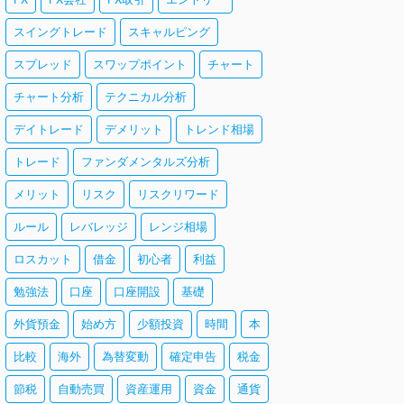
スイングトレード
スキャルピング
スプレッド
スワップポイント
チャート
チャート分析
テクニカル分析
デイトレード
デメリット
トレンド相場
トレード
ファンダメンタルズ分析
メリット
リスク
リスクリワード
ルール
レバレッジ
レンジ相場
ロスカット
借金
初心者
利益
勉強法
口座
口座開設
基礎
外貨預金
始め方
少額投資
時間
本
比較
海外
為替変動
確定申告
税金
節税
自動売買
資産運用
資金
通貨