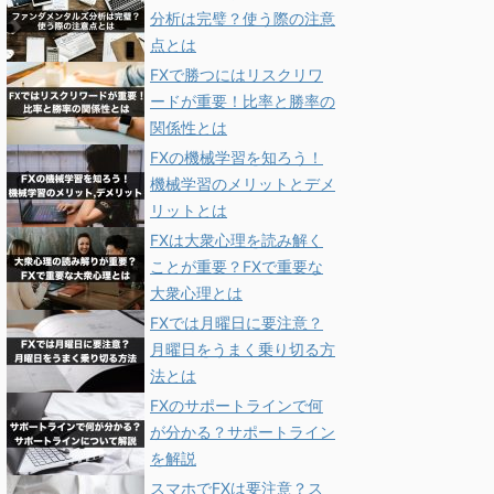
分析は完璧？使う際の注意
点とは
FXで勝つにはリスクリワ
ードが重要！比率と勝率の
関係性とは
FXの機械学習を知ろう！
機械学習のメリットとデメ
リットとは
FXは大衆心理を読み解く
ことが重要？FXで重要な
大衆心理とは
FXでは月曜日に要注意？
月曜日をうまく乗り切る方
法とは
FXのサポートラインで何
が分かる？サポートライン
を解説
スマホでFXは要注意？ス