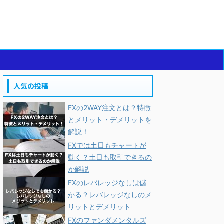
人気の投稿
FXの2WAY注文とは？特徴
とメリット・デメリットを
解説！
FXでは土日もチャートが
動く？土日も取引できるの
か解説
FXのレバレッジなしは儲
かる？レバレッジなしのメ
リットとデメリット
FXのファンダメンタルズ