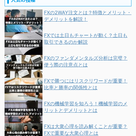
FXの2WAY注文とは？特徴とメリット・
デメリットを解説！
FXでは土日もチャートが動く？土日も
取引できるのか解説
FXのファンダメンタルズ分析は完璧？
使う際の注意点とは
FXで勝つにはリスクリワードが重要！
比率と勝率の関係性とは
FXの機械学習を知ろう！機械学習のメ
リットとデメリットとは
FXは大衆心理を読み解くことが重要？
FXで重要な大衆心理とは