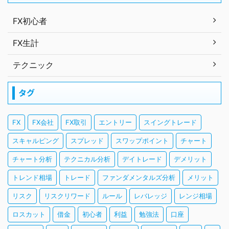
FX初心者
FX生計
テクニック
タグ
FX
FX会社
FX取引
エントリー
スイングトレード
スキャルピング
スプレッド
スワップポイント
チャート
チャート分析
テクニカル分析
デイトレード
デメリット
トレンド相場
トレード
ファンダメンタルズ分析
メリット
リスク
リスクリワード
ルール
レバレッジ
レンジ相場
ロスカット
借金
初心者
利益
勉強法
口座