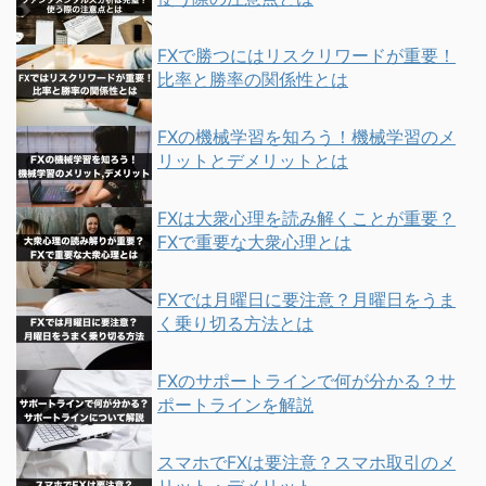
FXで勝つにはリスクリワードが重要！
比率と勝率の関係性とは
FXの機械学習を知ろう！機械学習のメ
リットとデメリットとは
FXは大衆心理を読み解くことが重要？
FXで重要な大衆心理とは
FXでは月曜日に要注意？月曜日をうま
く乗り切る方法とは
FXのサポートラインで何が分かる？サ
ポートラインを解説
スマホでFXは要注意？スマホ取引のメ