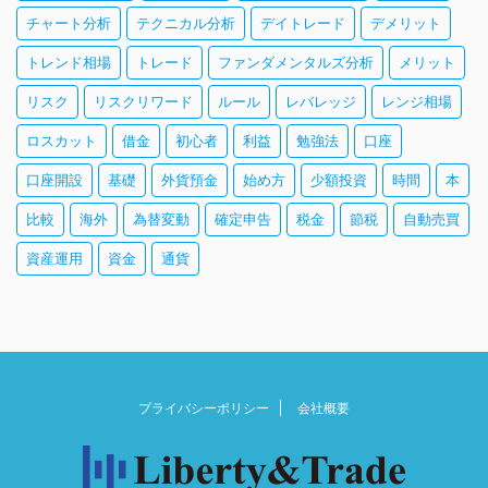
チャート分析
テクニカル分析
デイトレード
デメリット
トレンド相場
トレード
ファンダメンタルズ分析
メリット
リスク
リスクリワード
ルール
レバレッジ
レンジ相場
ロスカット
借金
初心者
利益
勉強法
口座
口座開設
基礎
外貨預金
始め方
少額投資
時間
本
比較
海外
為替変動
確定申告
税金
節税
自動売買
資産運用
資金
通貨
プライバシーポリシー
会社概要