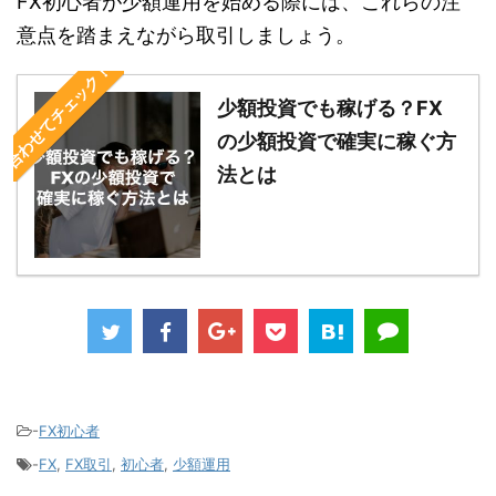
FX初心者が少額運用を始める際には、これらの注
意点を踏まえながら取引しましょう。
合わせてチェック！
少額投資でも稼げる？FX
の少額投資で確実に稼ぐ方
法とは
-
FX初心者
-
FX
,
FX取引
,
初心者
,
少額運用