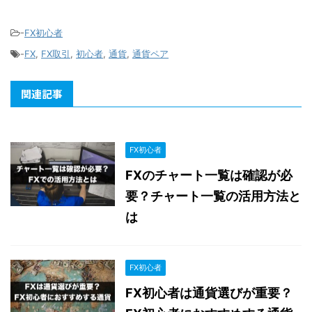
-
FX初心者
-
FX
,
FX取引
,
初心者
,
通貨
,
通貨ペア
関連記事
FX初心者
FXのチャート一覧は確認が必
要？チャート一覧の活用方法と
は
FX初心者
FX初心者は通貨選びが重要？