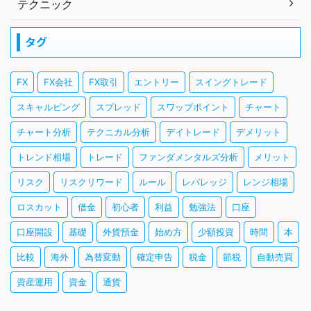
テクニック
タグ
FX
FX会社
FX取引
エントリー
スイングトレード
スキャルピング
スプレッド
スワップポイント
チャート
チャート分析
テクニカル分析
デイトレード
デメリット
トレンド相場
トレード
ファンダメンタルズ分析
メリット
リスク
リスクリワード
ルール
レバレッジ
レンジ相場
ロスカット
借金
初心者
利益
勉強法
口座
口座開設
基礎
外貨預金
始め方
少額投資
時間
本
比較
海外
為替変動
確定申告
税金
節税
自動売買
資産運用
資金
通貨