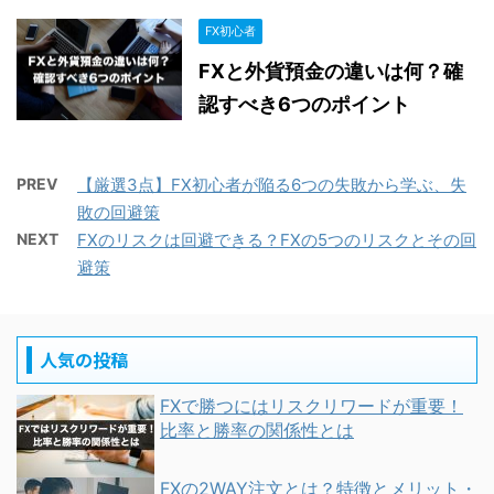
FX初心者
FXと外貨預金の違いは何？確
認すべき6つのポイント
PREV
【厳選3点】FX初心者が陥る6つの失敗から学ぶ、失
敗の回避策
NEXT
FXのリスクは回避できる？FXの5つのリスクとその回
避策
人気の投稿
FXで勝つにはリスクリワードが重要！
比率と勝率の関係性とは
FXの2WAY注文とは？特徴とメリット・