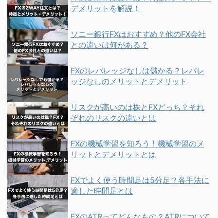
デメリットを解説！
ソニー銀行FXはおすすめ？他のFX会社
との違いは何がある？
FXのレバレッジなしは儲かる？レバレ
ッジなしのメリットとデメリット
リスクが高いのは株とFXどっち？それ
ぞれのリスクの違いとは
FXの機械学習を知ろう！機械学習のメ
リットとデメリットとは
FXでよく使う時間足は5分足？各手法に
適した時間足とは
FXのATRってどんなもの？ATRについて