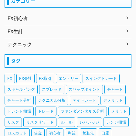
カテゴリー
FX初心者
FX生計
テクニック
タグ
FX
FX会社
FX取引
エントリー
スイングトレード
スキャルピング
スプレッド
スワップポイント
チャート
チャート分析
テクニカル分析
デイトレード
デメリット
トレンド相場
トレード
ファンダメンタルズ分析
メリット
リスク
リスクリワード
ルール
レバレッジ
レンジ相場
ロスカット
借金
初心者
利益
勉強法
口座