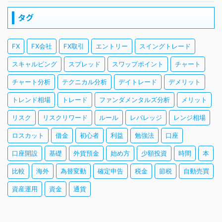
タグ
FX
FX会社
FX取引
エントリー
スイングトレード
スキャルピング
スプレッド
スワップポイント
チャート
チャート分析
テクニカル分析
デイトレード
デメリット
トレンド相場
トレード
ファンダメンタルズ分析
メリット
リスク
リスクリワード
ルール
レバレッジ
レンジ相場
ロスカット
借金
初心者
利益
勉強法
口座
口座開設
基礎
外貨預金
始め方
少額投資
時間
本
比較
海外
為替変動
確定申告
税金
節税
自動売買
資産運用
資金
通貨