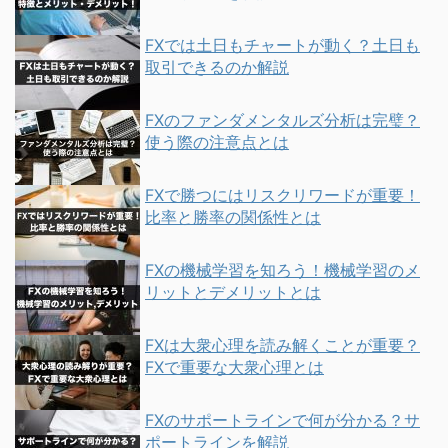
FXでは土日もチャートが動く？土日も
取引できるのか解説
FXのファンダメンタルズ分析は完璧？
使う際の注意点とは
FXで勝つにはリスクリワードが重要！
比率と勝率の関係性とは
FXの機械学習を知ろう！機械学習のメ
リットとデメリットとは
FXは大衆心理を読み解くことが重要？
FXで重要な大衆心理とは
FXのサポートラインで何が分かる？サ
ポートラインを解説