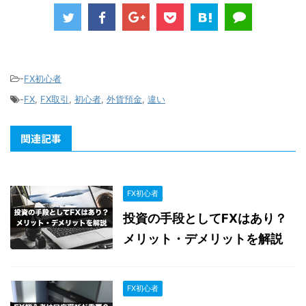
-
FX初心者
-
FX
,
FX取引
,
初心者
,
外貨預金
,
違い
関連記事
FX初心者
投資の手段としてFXはあり？
メリット・デメリットを解説
FX初心者