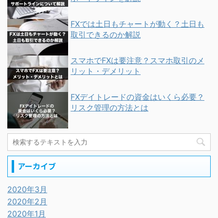
FXでは土日もチャートが動く？土日も
取引できるのか解説
スマホでFXは要注意？スマホ取引のメ
リット・デメリット
FXデイトレードの資金はいくら必要？
リスク管理の方法とは
アーカイブ
2020年3月
2020年2月
2020年1月