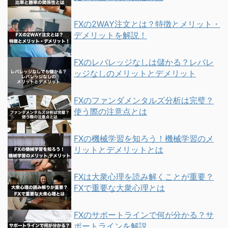
FXの2WAY注文とは？特徴とメリット・
デメリットを解説！
FXのレバレッジなしは儲かる？レバレ
ッジなしのメリットとデメリット
FXのファンダメンタルズ分析は完璧？
使う際の注意点とは
FXの機械学習を知ろう！機械学習のメ
リットとデメリットとは
FXは大衆心理を読み解くことが重要？
FXで重要な大衆心理とは
FXのサポートラインで何が分かる？サ
ポートラインを解説