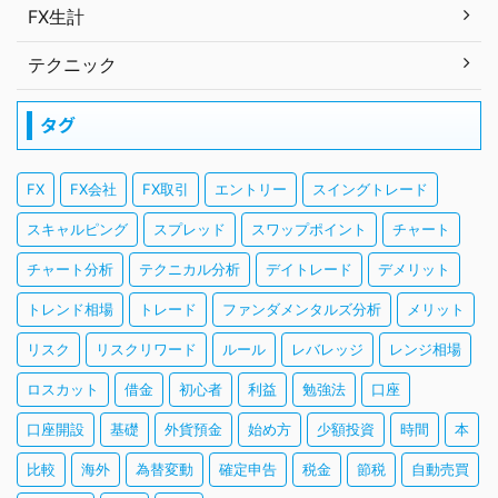
FX生計
テクニック
タグ
FX
FX会社
FX取引
エントリー
スイングトレード
スキャルピング
スプレッド
スワップポイント
チャート
チャート分析
テクニカル分析
デイトレード
デメリット
トレンド相場
トレード
ファンダメンタルズ分析
メリット
リスク
リスクリワード
ルール
レバレッジ
レンジ相場
ロスカット
借金
初心者
利益
勉強法
口座
口座開設
基礎
外貨預金
始め方
少額投資
時間
本
比較
海外
為替変動
確定申告
税金
節税
自動売買