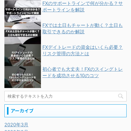
FXのサポートラインで何が分かる？サ
ポートラインを解説
FXでは土日もチャートが動く？土日も
取引できるのか解説
FXデイトレードの資金はいくら必要？
リスク管理の方法とは
初心者でも大丈夫！FXのスイングトレ
ードを成功させる10のコツ
アーカイブ
2020年3月