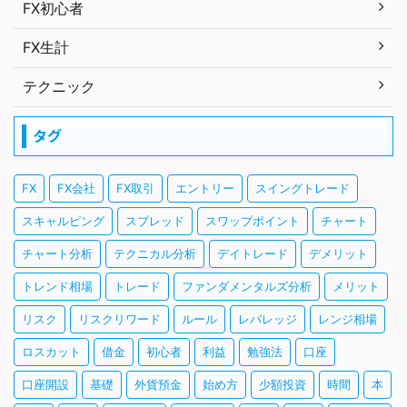
FX初心者
FX生計
テクニック
タグ
FX
FX会社
FX取引
エントリー
スイングトレード
スキャルピング
スプレッド
スワップポイント
チャート
チャート分析
テクニカル分析
デイトレード
デメリット
トレンド相場
トレード
ファンダメンタルズ分析
メリット
リスク
リスクリワード
ルール
レバレッジ
レンジ相場
ロスカット
借金
初心者
利益
勉強法
口座
口座開設
基礎
外貨預金
始め方
少額投資
時間
本