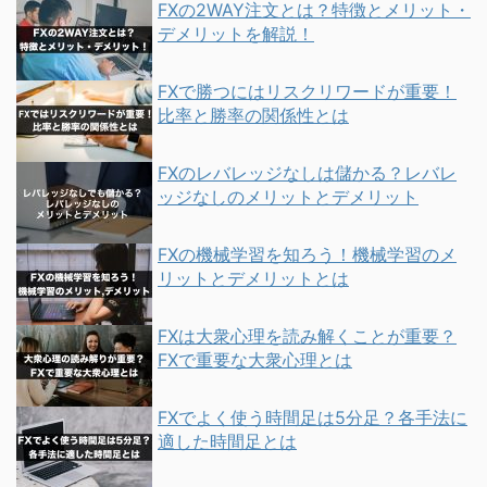
FXの2WAY注文とは？特徴とメリット・
デメリットを解説！
FXで勝つにはリスクリワードが重要！
比率と勝率の関係性とは
FXのレバレッジなしは儲かる？レバレ
ッジなしのメリットとデメリット
FXの機械学習を知ろう！機械学習のメ
リットとデメリットとは
FXは大衆心理を読み解くことが重要？
FXで重要な大衆心理とは
FXでよく使う時間足は5分足？各手法に
適した時間足とは