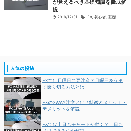
が覚えるべき基礎知識を徹底解
説
2018/12/31
FX
,
初心者
,
基礎
人気の投稿
FXでは月曜日に要注意？月曜日をうま
く乗り切る方法とは
FXの2WAY注文とは？特徴とメリット・
デメリットを解説！
FXでは土日もチャートが動く？土日も
取引できるのか解説