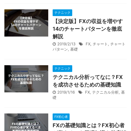
テクニック
【決定版】FXの収益を増やす
14のチャートパターンを徹底
解説
2019/2/13
FX
,
チャート
,
チャート
パターン
,
基礎
テクニック
テクニカル分析ってなに？FX
を成功させるための基礎知識
2019/1/16
FX
,
テクニカル分析
,
基
礎
FX初心者
FXの基礎知識とは？FX初心者