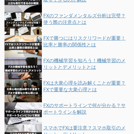
FXのファンダメンタルズ分析は完璧？
使う際の注意点とは
FXで勝つにはリスクリワードが重要！
比率と勝率の関係性とは
FXの機械学習を知ろう！機械学習のメ
リットとデメリットとは
FXは大衆心理を読み解くことが重要？
FXで重要な大衆心理とは
FXのサポートラインで何が分かる？サ
ポートラインを解説
スマホでFXは要注意？スマホ取引のメ