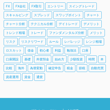
FX
FX会社
FX取引
エントリー
スイングトレード
スキャルピング
スプレッド
スワップポイント
チャート
チャート分析
テクニカル分析
デイトレード
デメリット
トレンド相場
トレード
ファンダメンタルズ分析
メリット
リスク
リスクリワード
ルール
レバレッジ
レンジ相場
ロスカット
借金
初心者
利益
勉強法
口座
口座開設
基礎
外貨預金
始め方
少額投資
時間
本
比較
海外
為替変動
確定申告
税金
節税
自動売買
資産運用
資金
通貨