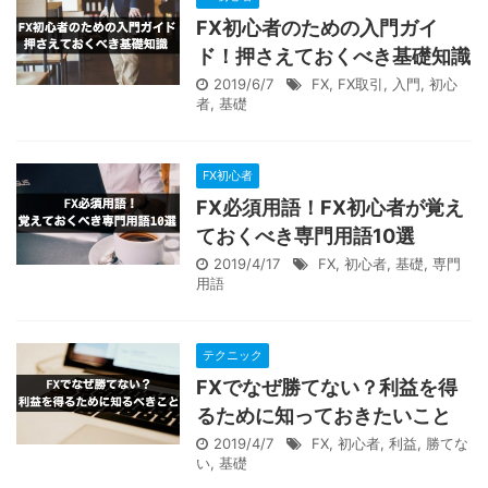
FX初心者のための入門ガイ
ド！押さえておくべき基礎知識
2019/6/7
FX
,
FX取引
,
入門
,
初心
者
,
基礎
FX初心者
FX必須用語！FX初心者が覚え
ておくべき専門用語10選
2019/4/17
FX
,
初心者
,
基礎
,
専門
用語
テクニック
FXでなぜ勝てない？利益を得
るために知っておきたいこと
2019/4/7
FX
,
初心者
,
利益
,
勝てな
い
,
基礎