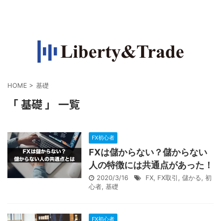
FXで収入源を作って自由になりたい人の情報サイト
HOME
>
基礎
「 基礎 」 一覧
FX初心者
FXは儲からない？儲からない
人の特徴には共通点があった！
2020/3/16
FX
,
FX取引
,
儲かる
,
初
心者
,
基礎
FX初心者