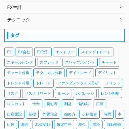
FX生計
テクニック
タグ
FX
FX会社
FX取引
エントリー
スイングトレード
スキャルピング
スプレッド
スワップポイント
チャート
チャート分析
テクニカル分析
デイトレード
デメリット
トレンド相場
トレード
ファンダメンタルズ分析
メリット
リスク
リスクリワード
ルール
レバレッジ
レンジ相場
ロスカット
借金
初心者
利益
勉強法
口座
口座開設
基礎
外貨預金
始め方
少額投資
時間
本
比較
海外
為替変動
確定申告
税金
節税
自動売買