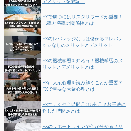
デメリットを解説！
FXで勝つにはリスクリワードが重要！
比率と勝率の関係性とは
FXのレバレッジなしは儲かる？レバレ
ッジなしのメリットとデメリット
FXの機械学習を知ろう！機械学習のメ
リットとデメリットとは
FXは大衆心理を読み解くことが重要？
FXで重要な大衆心理とは
FXでよく使う時間足は5分足？各手法に
適した時間足とは
FXのサポートラインで何が分かる？サ