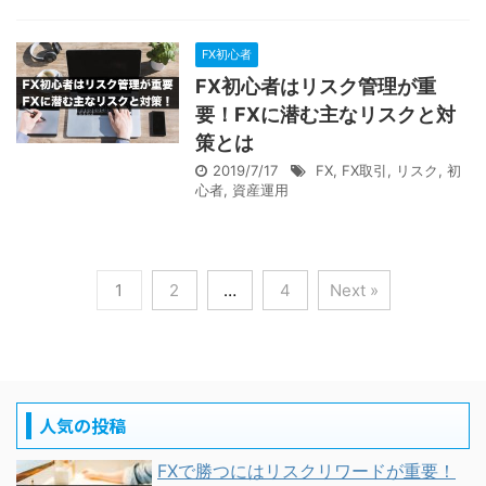
FX初心者
FX初心者はリスク管理が重
要！FXに潜む主なリスクと対
策とは
2019/7/17
FX
,
FX取引
,
リスク
,
初
心者
,
資産運用
1
2
…
4
Next »
人気の投稿
FXで勝つにはリスクリワードが重要！