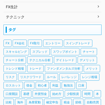
FX生計
テクニック
タグ
FX
FX会社
FX取引
エントリー
スイングトレード
スキャルピング
スプレッド
スワップポイント
チャート
チャート分析
テクニカル分析
デイトレード
デメリット
トレンド相場
トレード
ファンダメンタルズ分析
メリット
リスク
リスクリワード
ルール
レバレッジ
レンジ相場
ロスカット
借金
初心者
利益
勉強法
口座
口座開設
基礎
外貨預金
始め方
少額投資
時間
本
比較
海外
為替変動
確定申告
税金
節税
自動売買