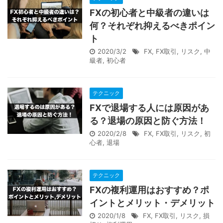
FXの初心者と中級者の違いは
何？それぞれ抑えるべきポイン
ト
2020/3/2
FX
,
FX取引
,
リスク
,
中
級者
,
初心者
テクニック
FXで退場する人には原因があ
る？退場の原因と防ぐ方法！
2020/2/8
FX
,
FX取引
,
リスク
,
初
心者
,
退場
テクニック
FXの複利運用はおすすめ？ポ
イントとメリット・デメリット
2020/1/8
FX
,
FX取引
,
リスク
,
損