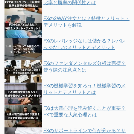
比率と勝率の関係性とは
FXの2WAY注文とは？特徴とメリット・
デメリットを解説！
FXのレバレッジなしは儲かる？レバレ
ッジなしのメリットとデメリット
FXのファンダメンタルズ分析は完璧？
使う際の注意点とは
FXの機械学習を知ろう！機械学習のメ
リットとデメリットとは
FXは大衆心理を読み解くことが重要？
FXで重要な大衆心理とは
FXのサポートラインで何が分かる？サ