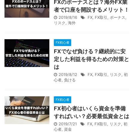
FXのボーナスとは？海外FX業
者で口座を開設するメリット！
2019/8/16
FX
,
FX取引
,
ボーナス
,
リスク
,
海外
FX初心者
FXでなぜ負ける？継続的に安
定した利益を得るための対策と
は
2019/8/12
FX
,
FX取引
,
リスク
,
初
心者
,
負ける
FX初心者
FX初心者はいくら資金を準備
すればいい？必要最低資金とは
2019/7/21
FX
,
FX取引
,
リスク
,
初
心者
,
資金